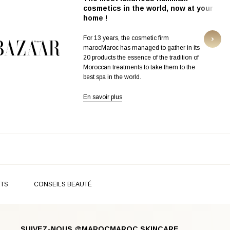
cosmetics in the world, now at your
home !
For 13 years, the cosmetic firm
marocMaroc has managed to gather in its
20 products the essence of the tradition of
Moroccan treatments to take them to the
best spa in the world.
En savoir plus
RTS
CONSEILS BEAUTÉ
SUIVEZ-NOUS @MAROCMAROC.SKINCARE